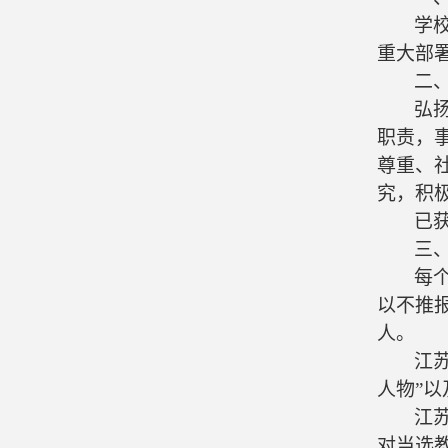
学
重大部
二
弘
职责，
尊重、
究，积
已
三
每
以不推
人。
江
人物”
江
对当选