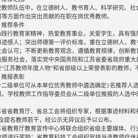
校教师队伍中，在立德树人、教书育人、科学研究、社
署等方面作出突出贡献的在职在岗优秀教师。
、推荐条件
扬践行教育家精神，热爱教育事业，关爱学生，具有强
事迹感人；突出师德第一评价标准，重在立德树人、教
社会认可；不断更新教育观念，遵循教育规律，创新教
极服务社会，落实党中央国务院和江苏省委省政府重大
获“江苏教师年度人物”和省部级以上荣誉表彰的教师，
、推报表彰
个二级单位可从本单位优秀教师中遴选确定
1
名推荐人
报。学校教师工作指导委员会从二级单位推报的人选中
苏省省教育厅、省总工会将组织专家，根据事迹材料和
以及提名教师若干，经公示无异议后予以公布。
苏省教育厅教育宣传中心将联合组织省级主要媒体、行
教师进行奖励；省教育科技工会组织安排当选教师疗休