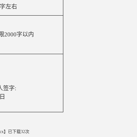
字左右
限
2000
字以内
人签字
:
 日
cx
】已下载
32
次