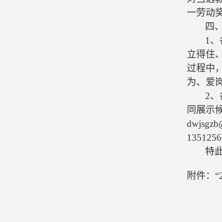
一劳动奖
四
1
、
立得住
过程中
为、爱
2
、
同展示
dwjsgzb
1351256
特
附件：“