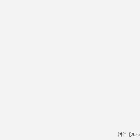
附件【
20