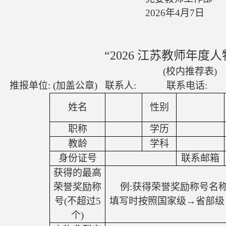
2026
年
4
月
7
日
“
2026
江苏教师年度人
(
校内推荐表
)
报单位
: (
加盖公章
)
联系人
:
联系电话
:
姓名
性别
职称
学历
教龄
学科
身份证号
联系邮箱
获得的最高
荣誉奖励称
例
:
获得荣誉奖励称号名
号
(
不超过
5
填写时按照国家级→省部级
个
)