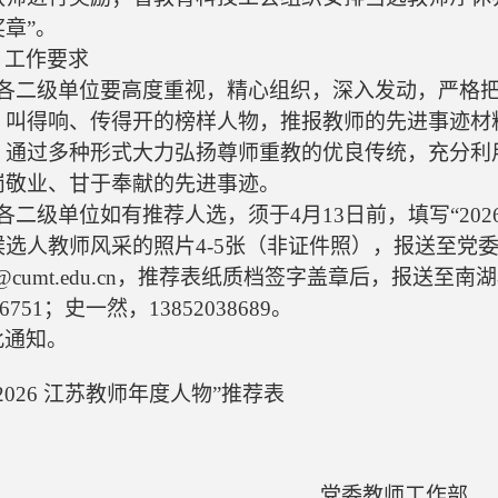
章”。
、工作要求
各二级单位要高度重视，精心组织，深入发动，严格
、叫得响、传得开的榜样人物，推报教师的先进事迹材
，通过多种形式大力弘扬尊师重教的优良传统，充分利
岗敬业、甘于奉献的先进事迹。
各二级单位如有推荐人选，须于
4
月
13
日前，填写“
202
候选人教师风采的照片
4-5
张（非证件照），报送至党
@cumt.edu.cn
，推荐表纸质档签字盖章后，报送至南湖
6751
；史一然，
13852038689
。
此通知。
2026
江苏教师年度人物”推荐表
党委教师工作部