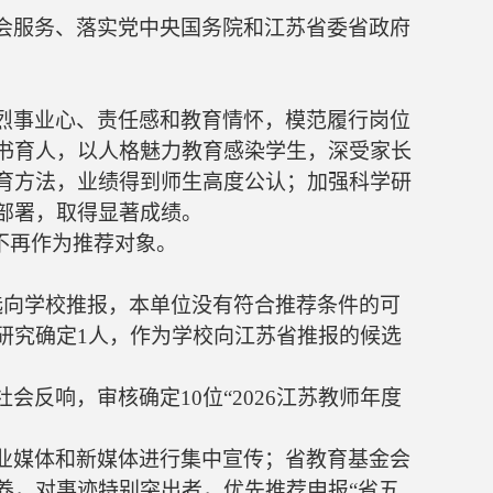
会服务、落实党中央国务院和江苏省委省政府
烈事业心、责任感和教育情怀，模范履行岗位
书育人，以人格魅力教育感染学生，深受家长
育方法，业绩得到师生高度公认；加强科学研
部署，取得显著成绩。
不再作为推荐对象。
选向学校推报，本单位没有符合推荐条件的可
研究确定
1
人，作为学校向江苏省推报的候选
社会反响，审核确定
10
位“
2026
江苏教师年度
业媒体和新媒体进行集中宣传；省教育基金会
养，对事迹特别突出者，优先推荐申报“省五