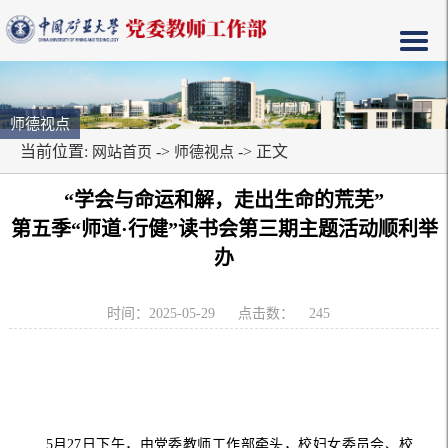
师德视点
当前位置:
->
-> 正文
网站首页
师德视点
“
学会与命运和解，走出生命的荒芜
”
第
五
季“师道·行健”读书会第
三
期主题活动顺利举
办
时间：2025-05-29
点击数：
245
5
月
2
7
日下午，由党委教师工作部牵头，校妇女委员会、
校