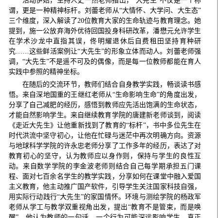
活动伊始，主持人史一然老师指出，“大先生”不仅是一个称
谓，更是一种精神标杆。刘蕾老师从“大情怀、大学问、大生态”
三个维度，深入解读了20位教育大家的生命轨迹与教育理念。她
提到，施一公放弃海外优待回国投身科研改革，潘懋元允许学生
在学术沙龙中直指其误，佟明耀退休后自费租田坚持育种研
究……这些鲜活案例让“大先生”的形象立体而动人。刘蕾老师强
调，“大先生”不是遥不可及的偶像，而是每一位教师都能在育人
实践中参照的精神坐标。
在随后的交流环节，教师们结合自身教学实践，畅谈读书感
悟。来自深地国重的王继红老师从“生命影响生命”的角度出发，
分享了自己减肥的经历，感悟到教师应先活出饱满的生命状态，
才能自然影响学生。来自继续教育学院的唐建新老师谈到，阅读
《走近大先生》让他重新找到了教育的“标杆”，书中多位先生在
时代洪流中坚守初心，让他在忙碌与迷茫中再次明确方向。资源
与地球科学学院的许永忠老师分享了工作多年的经历，表达了对
教育初心的坚守，认为教师应以身作则，保持与学生的良性互
动。来自数学学院的李金波老师则结合自己每学期承担五门课
程、面对七百余名学生的教学实践，分享如何在课堂中融入爱国
主义教育，他主动推广国产软件，引导学生关注国家科技自强，
用实际行动践行“大先生”的家国情怀。环境与测绘学院的杨政军
老师从学工与教学双重视角出发，提出“教育不是管束，而是唤
醒”，他认为教师的一句话、一个行为可能深远影响学生，真正