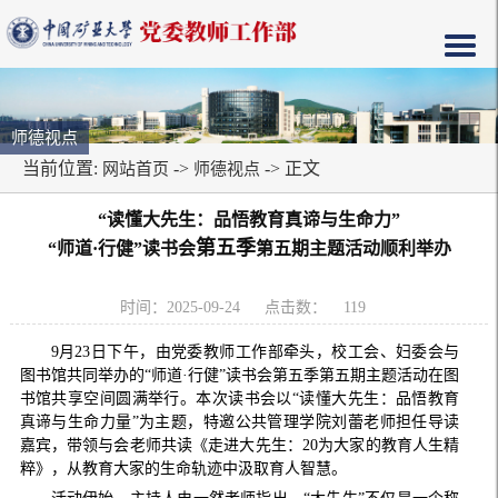
师德视点
当前位置:
->
-> 正文
网站首页
师德视点
“读懂大先生：品悟教育真谛与生命力”
第五季
“师道·行健”读书会
第五期主题活动顺利举办
时间：2025-09-24
点击数：
119
9月23日下午，由党委教师工作部牵头，校工会、妇委会与
图书馆共同举办的“师道·行健”读书会第五季第五期主题活动在图
书馆共享空间圆满举行。本次读书会以“读懂大先生：品悟教育
真谛与生命力量”为主题，特邀公共管理学院刘蕾老师担任导读
嘉宾，带领与会老师共读《走进大先生：20为大家的教育人生精
粹》，从教育大家的生命轨迹中汲取育人智慧。