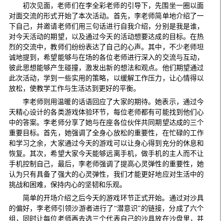
初次见面，老师们在李全彩老师的引导下，先围坐一圈以面
对面交流的形式开始了本次活动。首先，李老师简单地介绍了一
下自己，并邀请老师们用三句话进行自我介绍，分别是我是谁，
对今天活动的期望，以及通过今天的活动想要达成的目标。在热
烈的交流中，教师们纷纷表达了自己的心声。其中，不少老师坦
诚地提到，希望能够与在场的各位老师进行深入的交流与互动，
彼此思想能够产生碰撞，激发出新的想法和观点。他们期望通过
此次活动，学到一些实用的策略，以缓解工作压力，让心情得以
放松，使教学工作与生活达到更好的平衡。
李老师则用温暖的话语回应了大家的期待。她表示，通过今
天精心设计的各类游戏体验环节，每位老师都有可能找到他们心
中的答案。李老师分享了她与在座各位伙伴共同期望达成的三个
重要目标。首先，她强调了全身心放松的重要性，在忙碌的工作
和学习之余，大家通过今天的游戏可以让身心得到充分的休息和
恢复。其次，希望大家今天能够远离手机，做手机的主人而不让
手机控制自己，最后，李老师强调了提高心灵弹性的重要性，她
认为只有具备了强大的心灵弹性，我们才能更好地应对生活中的
挑战和困难，保持内心的坚韧和乐观。
简单的开场介绍之后今天的游戏环节正式开始。通过对沙具
的偏好，李老师引领沙游者进行了“潜意识”的链接，分成了六个
组，同时让每位老师再去选三个代表自己的沙具放在沙盘里，并