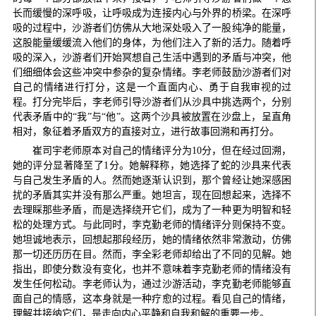
长而缓慢的深呼吸，让呼吸成为连接内心与外界的桥梁。在深呼
吸的过程中，沙游者们仿佛从大地深处吸入了一股纯净的能量，
这股能量缓缓流入他们的身体，为他们注入了新的活力。随着呼
吸的深入，沙游者们开始冥想自己生活中遇到的矛盾与冲突，他
们细细体会这些冲突中参杂的复杂情绪。李老师鼓励沙游者们对
自己的情绪进行打分，这是一个直面内心、勇于自我审视的过
程。打分完毕后，李老师引导沙游者们从沙具中挑选两个，分别
代表矛盾中的“我”与“他”。这两个沙具被放置在沙盘上，呈直角
相对，象征着矛盾双方的直接对立，进行故事回溯和再打分。
崔司宇老师原本对自己的情绪评分为
10
分，但在经过回溯，
她的评分显著降至了
1
分。她解释称，她选择了蛇的沙具来代表
与自己发生矛盾的人。然而她逐渐认识到，那个曾经让她深感困
扰的矛盾其实并没有那么严重。她坦言，现在回想起来，选择不
去理睬那些矛盾，而是选择绕开它们，成为了一种更为明智和轻
松的处理方式。与此同时，李克勤老师的情绪评分则保持不变。
她坦诚地表示，回想起那段经历，她的情绪依然非常激动，仿佛
那一切还历历在目。然而，李全彩老师却给出了不同的见解。她
指出，即使分数没有变化，也并不意味着李克勤老师的情绪没有
发生任何松动。李老师认为，通过沙游活动，李克勤老师能够直
面自己的情感，这本身就是一种疗愈的过程。看见自己的情绪，
理解并接纳它们，是走向内心平静和自我和解的重要一步。