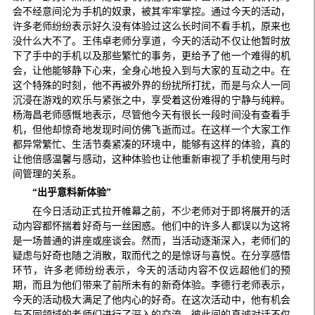
会不经意间沦为手机的奴隶，被其牢牢掌控。通过今天的活动，
许多老师纷纷表示好久没有体验过这么长时间不看手机，原来也
没什么大不了。王伟卓老师分享道，今天的活动不仅让他暂时放
下了手中的手机以及那些繁忙的事务，更给予了他一个难得的机
会，让他能够静下心来，全身心地投入到与大家的互动之中。在
这个特殊的时刻，他不再被外界的纷扰所打扰，而是与众人一同
沉浸在游戏的欢乐与紧张之中，享受着这份难得的宁静与纯粹。
杨海昌老师感慨地表示，尽管他今天有很长一段时间没有查看手
机，但他却惊奇地发现时间仿佛飞逝而过。在这样一个大家工作
都异常繁忙、生活节奏紧凑的环境中，能够有这样的体验，真的
让他倍感温馨与感动，这种体验也让他重新审视了手机使用与时
间管理的关系。
“出乎意料新体验”
在今日活动正式拉开帷幕之前，不少老师对于即将展开的活
动内容都怀揣着好奇与一丝困惑。他们中的许多人都误以为这将
是一场普通的讲座或座谈会。然而，当活动逐渐深入，老师们的
疑虑与好奇也随之消散，取而代之的是惊讶与喜悦。在分享感悟
环节，许多老师纷纷表示，今天的活动内容不仅远超他们的预
期，而且为他们带来了前所未有的新奇体验。李德行老师表示，
今天的活动极大满足了他内心的好奇。在这次活动中，他有机会
与不同领域的老师们进行了深入的交流，彼此间的真诚对话不仅