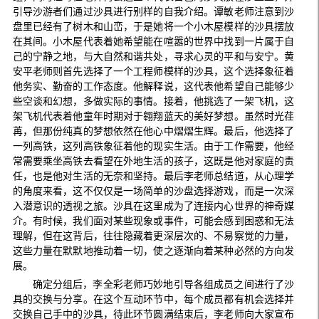
引导沙游者们通过沙具进行别样的自我介绍。谭敏老师注意到沙
盘里已经有了树木和山峦，于是她将一个小木屋模样的沙具摆放
在其间。小木屋代表着她希望能在喧嚣的世界中找到一片属于自
己的宁静之地，与大自然和谐共处，寻求心灵的平和与安宁。黄
安平老师则首先选择了一个工程师模样的沙具，这个选择象征着
他务实、勤奋的工作态度。他解释说，这代表他希望自己能够少
些空谈和幻想，多做实际的事情。接着，他挑选了一架飞机，这
架飞机代表着他童年时期对于翱翔蓝天的美好梦想。虽然时光荏
苒，但那份纯真的梦想依然在他心中熠熠生辉。最后，他选择了
一列高铁，这列高铁象征着他的现实生活。由于工作需要，他经
常需要乘坐高铁去看望在外地生活的孩子，这既是他对家庭的责
任，也是他对生活的无奈和坚持。最后李老师总结道，从心理学
的角度来看，这不仅仅是一场简单的沙盘选择游戏，而是一次深
入潜意识的透视之旅。沙具在这里成为了连接内心世界的神奇媒
介。有时候，我们面对某些现象或事件，可能会感到困惑和无法
理解，但在这背后，往往隐藏着更深层次的、不易察觉的力量，
这些力量在默默地推动着一切，使之逐渐向着某种必然的方向发
展。
确定分组后，李全彩老师巧妙地引导各组成员之间进行了沙
具的交换与分享。在这个互动环节中，每个成员都有机会选择并
交换自己手中的沙具，待此环节圆满结束后，李老师向大家宣布