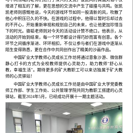
增进了相互的了解，更在思想的交流中产生了碰撞与共鸣。张凯
凯老师则感慨地说，今天的游戏环节如同一股清新的风，吹散了
他心中积压已久的不快。在游戏的过程中，他得以暂时忘却过去
的不开心，开始重新审视和规划自己的未来，也让他更加珍惜当
下的时光。骆韬老师则对今天的活动设计赞不绝口。他表示，从
活动的开始到结束，每一个环节都设计得巧妙而富有创意。各个
环节之间循序渐进、环环相扣，不仅让参与者们在游戏中逐渐从
陌生变得熟悉，更在合作中共同创作出了精美的沙画作品。
中国矿业大学教师心灵成长工作坊将通过意象沙游、微信群
静心打卡的方式为全校教师提供心灵助力，助力教师
“
舒心从
教，幸福生活
”
。期待更多的矿大教职工可以来访独属于矿大教
师的心灵驿站！
中国矿业大学教师心灵成长工作坊是由中国矿业大学党委教
师工作部、学生工作处、公共管理学院共同为教职工搭建的心灵
驿站，截至
2024
年
5
月，已经成功开展十一期主题活动。