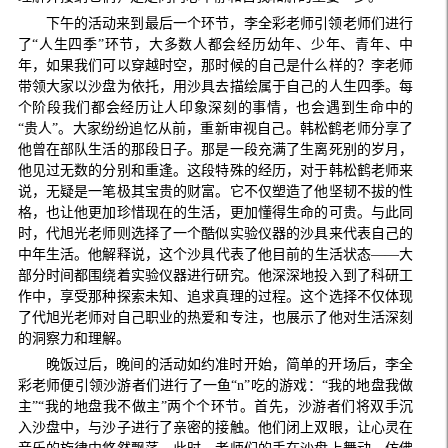
下午的活动来到最后一个环节，李全彩老师引领老师们进行
了“人生四季”环节，大多数人都会经历幼年、少年、青年、中
年，如果我们可以穿越时空，那时候的自己是什么样的？李老师
带领大家以沙盘为依托，用沙具去描绘属于自己的人生四季。每
个阶段我们都会经历让人印象深刻的事情，也会遇到生命中的
“贵人”。大家纷纷追忆从前，重新审视自己。韩松鹤老师分享了
他曾在部队生活的那段日子。那是一段充满了生离死别的岁月，
他见过无数的分别和重逢。这段特殊的经历，对于韩松鹤老师来
说，无疑是一笔极其宝贵的财富。它不仅塑造了他坚韧不拔的性
格，也让他更加珍惜现在的生活，更加懂得生命的可贵。与此同
时，代旭光老师则选择了一个酷似实验仪器的沙具来代表自己的
中年生活。他解释说，这个沙具代表了他目前的生活状态——大
部分时间都围绕着实验仪器进行研究。他深深地投入到了科研工
作中，享受那种探索未知、追求真理的过程。这个选择不仅体现
了代旭光老师对自己职业的热爱和专注，也展示了他对生活深刻
的洞察力和理解。
晚饭过后，晚间的活动如约准时开始，简单的开场后，李全
彩老师便引领沙游者们进行了一鱼“
n
”吃的游戏：“我的地盘我做
主”“我的地盘我不做主”两个个环节。首先，沙游者们将双手沉
入沙盘中，与沙子进行了亲密的接触。他们闭上双眼，让心灵在