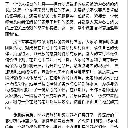
了一个令人振奋的消息
——
拥有沙具最多的成员被选为各组的组
长。这是一个充满荣誉与责任的职务，需要组长不仅要具备卓越
的领导能力，还要能够关心和照顾到每一位组员。紧接着，李老
师带头向新任组长们表示了热烈的祝贺，并鼓励大家为各自组长
的上任送上热烈的掌声和祝福。这一刻，整个氛围变得更加温馨
而和谐。
接下来李老师带领所有沙游者进行宣誓。大家承诺准时参加
团队活动；对成员在活动中的所言所行进行保密；信任自己的伙
伴，真诚待人；以开放的态度对待所有成员，别人的言行不做任
何价值评判；在活动中专注此时此刻。大家的宣誓和承诺有助于
确保活动的顺利开展，提升活动品质，激发参与者的积极性，增
加彼此之间的信任。宣誓仪式庄重而神圣地结束后，紧接着是一
段温馨的中场休息时间。在这短暂的间隙里，史老师展现出了她
细致的关怀。她早已精心准备了各式点心和新鲜水果，为参与活
动的老师们献上了一份贴心的关怀。在此期间，王伟卓老师还为
大家演奏了一段精彩的萨克斯表演，音乐优美动人，仿佛带着魔
力，将每一位在场的老师都深深吸引，使他们不由自主地沉醉其
中。
休息结束后，李老师随即引领沙游者们展开了一段深度的自
我觉察与抽离之旅。她轻声指导着大家，首先闭上眼睛，将身体
的每一个部分都放松下来，接着，李老师引导沙游者们做一个悠