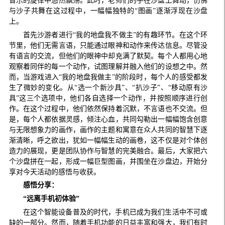
音乐的旋律中悠然飘荡。此时，老师们的手在沙盘上舞动，仿佛
与沙子共舞在这过程中，一幅幅独特的“图画”逐渐浮现在沙盘
上。
首先沙游者进行“我的地盘我不做主”的有趣环节。在这个环
节里，他们无需言语，只能通过眼神和动作来传达信息。尽管没
有语言的交流，但他们的眼神中却充满了默契。每个人都用心地
观察着同伴的每一个动作，试图理解并融入他们的设想之中。然
而，当游戏进入“我的地盘我做主”的阶段时，每个人的感受都发
生了微妙的变化。从“选一个新沙具”、“扒沙子”、“移动原有沙
具”这三个选项中，他们各自选择一个动作，并按照顺序进行创
作。在这个过程中，他们依然保持着沉默，不言语也不交流。但
是，每个人都依据灵感，倾注心血，共同勾勒出一幅幅饱含创意
与无限想象力的画作，画作的主题和寓意在众人共同的智慧下逐
渐清晰，呼之欲出，犹如一幅幅生动的画卷，这不仅是对个体创
造力的展现，更是团队协作与智慧的完美融合。最后，大家把六
个沙盘拼在一起，形成一幅巨型图画，并围坐在沙盘边，开始分
享对今天活动的感悟与收获。
感悟分享：
“远离手机初体验”
在这个智能设备普及的时代，手机已成为我们生活中不可或
缺的一部分。然而，随着手机功能的日益丰富和强大，我们有时