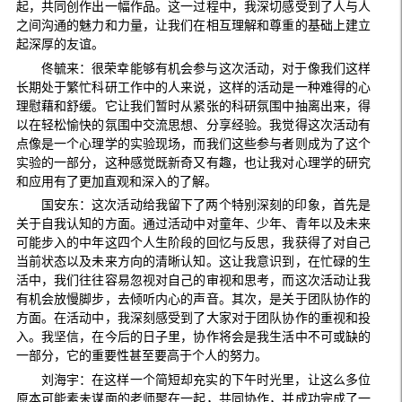
起，共同创作出一幅作品。这一过程中，我深切感受到了人与人
之间沟通的魅力和力量，让我们在相互理解和尊重的基础上建立
起深厚的友谊。
佟毓来：很荣幸能够有机会参与这次活动，对于像我们这样
长期处于繁忙科研工作中的人来说，这样的活动是一种难得的心
理慰藉和舒缓。它让我们暂时从紧张的科研氛围中抽离出来，得
以在轻松愉快的氛围中交流思想、分享经验。我觉得这次活动有
点像是一个心理学的实验现场，而我们这些参与者则成为了这个
实验的一部分，这种感觉既新奇又有趣，也让我对心理学的研究
和应用有了更加直观和深入的了解。
国安东：这次活动给我留下了两个特别深刻的印象，首先是
关于自我认知的方面。通过活动中对童年、少年、青年以及未来
可能步入的中年这四个人生阶段的回忆与反思，我获得了对自己
当前状态以及未来方向的清晰认知。这让我意识到，在忙碌的生
活中，我们往往容易忽视对自己的审视和思考，而这次活动让我
有机会放慢脚步，去倾听内心的声音。其次，是关于团队协作的
方面。在活动中，我深刻感受到了大家对于团队协作的重视和投
入。我坚信，在今后的日子里，协作将会是我生活中不可或缺的
一部分，它的重要性甚至要高于个人的努力。
刘海宇：在这样一个简短却充实的下午时光里，让这么多位
原本可能素未谋面的老师聚在一起，共同协作，并成功完成了一