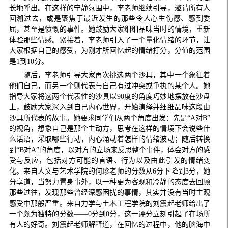
长地呼出。在这样的宁静氛围中，李老师继续引导，邀请所有人
回溯过去，或是聚焦于最近发生的那些令人心生伤感、感到委
屈，甚至是愤慨的事件。她鼓励大家细细品味当时的情境，重新
体验那些情感。紧接着，李老师引入了一个量化情绪的环节，让
大家根据自己的感受，为刚才所回忆起的情绪打分，分值的范围
是1到10分。
随后，李老师引导大家再次挑选两个沙具，其中一个象征着
他们自己，而另一个则代表与自己有过冲突或争执的某个人。她
指导大家将这两个代表性的沙具以90度的角度巧妙地摆放在沙盘
上，鼓励大家深入到自己内心世界，开始演绎并细细品味这段由
沙具所代表的故事。她要求同学们从两个角度出发：先是“A对B”
的视角，想象自己是那个主动方，思考在这样的情境下会说些什
么话语，采取哪些行动，内心涌动着怎样的情绪波动；随后转换
到“B对A”的角度，以对方的立场来反思整个事件，体会对方的感
受与反应，包括对方可能的言语、行为以及由此引发的情绪变
化。来自人文与艺术学院的何珍老师的分数从6分下降到3分，她
分享道，当努力置身事外，以一种更为客观和冷静的态度去回顾
那些过往，发现那些曾经深感困扰的事情，其实并没有当时主观
感受中那般严重。来自力学与土木工程学院的刘震起老师给出了
一个颇为独特的分数——0分到0分，这一评分立刻引起了在场所
有人的好奇。刘震起老师解释道，在回忆的过程中，他的脑海中