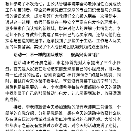
教师参与了本次活动，由公共管理学院李全彩老师担任心灵成长
工作坊带领者。李全彩老师凭借其深厚的专业知识储备与充满温
情的话语艺术，成功引领广大教师们全心投入到每一次活动中。
通过这一过程，教师们得以在一种安全而富有启发性的环境中，
逐步探索自我认知的新领域，增进对他人的理解与共情能力。李
老师不仅引导教师们构建了属于自己的心灵家园，还帮助他们在
探索与创造的旅途中，逐渐找到了那些关于生活、工作与人际关
系的深刻答案，实现了个人成长与团队凝聚力的双重提升。
活动一：不一样的团队破冰——很高兴认识“我”
在活动正式开展之前，李老师首先对大家提出了三个小任
务。首先是大家要在活动结束前要熟悉自己的小组成员，能叫出
每一位成员的姓名，否则将面临“棒打薄情郎”的趣味惩罚；同
时，尝试在今天体验不看手机，享受没有屏幕干扰的宁静时光；
最后也是最重要的一点，李老师希望每位老师都能在今天的活动
中找到属于自己的那份触动与启发，让心灵得到滋养，收获满满
的成长。
接着，李老师邀请今天参加活动的所有老师用三句话做一个
简单的自我介绍，分别是我是谁，想在今天的活动中收获什么以
及有没有玩过沙盘游戏或者类似沙盘游戏的心理游戏。大部分老
师都表示之前没有接触过沙盘游戏，对今天的活动充满了期待，