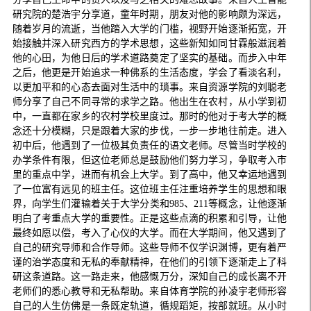
研究院的楚浩宇分享道，童年时期，朋友对他的影响颇为深远，
随着岁月的流逝，当他踏入大学的门槛，视野开始逐渐拓宽，开
始接触并深入研究西方的学术思想，这些新知如同甘霖般滋润着
他的心田，为他日后的学术道路奠定了坚实的基础。而步入中年
之后，他更是开始追求一种佛系的生活态度，学会了看淡名利，
以更加平和的心态去面对生活中的琐事。来自资源学院的刘聪老
师分享了自己不同寻常的求学之路。他出生在农村，从小学到初
中，一直都在家乡的农村学校里度过。那时的他对于考大学的概
念还十分模糊，只是跟着大家的步伐，一步一步地往前走。进入
初中后，他遇到了一位极其负责任的语文老师。尽管当时学校的
办学条件有限，但这位老师总是鼓励他们努力学习，争取考入市
里的重点中学，进而有机会上大学。到了高中，他又幸运地遇到
了一位富有远见的班主任。这位班主任注重培养学生的思想和眼
界，向学生们灌输着关于大学分类和985、211等概念，让他逐渐
明白了考重点大学的重要性。正是这些点滴的积累和引导，让他
最终如愿以偿，考入了心仪的大学。而在大学期间，他又遇到了
自己的研究导师和合作导师。这些导师不仅学识渊博，更有着严
谨的治学态度和无私的奉献精神，在他们的引领下逐渐走上了科
研这条道路。这一路走来，他感慨万分，深知自己的成长离不开
老师们的悉心教导和无私帮助。来自体育学院的孙凌宇老师形容
自己的人生仿佛是一条既定轨道，循规蹈矩，按部就班。从小时