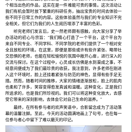
个相当出色的作品，这实在是一件难能可贵的事情。这次活动让
我们有机会暂时放下繁重的科研任务，抽出宝贵的时间去体验一
些不同于日常工作的内容。这些体验虽然与我们的专业知识不完
全相关，但它们为我们的人生阅历增添了丰富的色彩。
听完老师们发言后，史一然老师颇有感触，向大家分享了举
办活动的初心与宗旨：“我们精心打造了一个平台，这个平台为
来自不同专业、不同学科、不同学院的老师们提供了一个相对安
全且放松的环境。在这里，即便是那些或许有些许紧张、略带社
交恐惧的老师，也能在轻松愉悦的氛围中敞开心扉，进行深入的
交流与探讨。在这个过程中，心灵成长仿佛是水到渠成之事，不
经意间便成为了我们最珍贵的收获。我注意到，许多老师在刚进
入这个环境时，脸上还挂着紧张与防范的神色，显得有些手足无
措。然而，随着时间的推移，大家的情绪逐渐放松，脸上的肌肉
也柔和了许多，笑容变得愈发真诚和温暖。这种变化，正是我们
所追求的，也是我们所珍视的。我们可以将这种变化放大，去感
受它带来的深刻影响，去体会它对自己生命的滋养。”
最终，在所有参与者的欢声笑语中，合影留念成为了活动落
幕的温馨注脚。至此，今天的活动圆满地画上了句号，也在每一
位参与者心中留下了难以磨灭的印记。