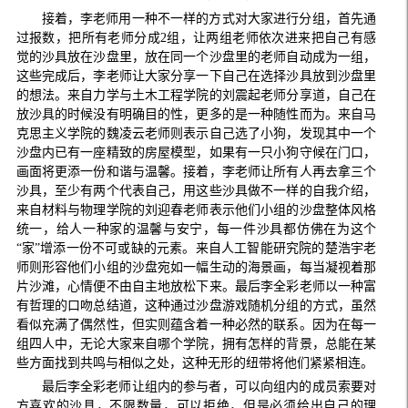
接着，李老师用一种不一样的方式对大家进行分组，首先通
过报数，把所有老师分成2组，让两组老师依次进来把自己有感
觉的沙具放在沙盘里，放在同一个沙盘里的老师自动成为一组，
这些完成后，李老师让大家分享一下自己在选择沙具放到沙盘里
的想法。来自力学与土木工程学院的刘震起老师分享道，自己在
放沙具的时候没有明确目的性，更多的是一种随性而为。来自马
克思主义学院的魏凌云老师则表示自己选了小狗，发现其中一个
沙盘内已有一座精致的房屋模型，如果有一只小狗守候在门口，
画面将更添一份和谐与温馨。接着，李老师让所有人再去拿三个
沙具，至少有两个代表自己，用这些沙具做不一样的自我介绍，
来自材料与物理学院的刘迎春老师表示他们小组的沙盘整体风格
统一，给人一种家的温馨与安宁，每一件沙具都仿佛在为这个
“家”增添一份不可或缺的元素。来自人工智能研究院的楚浩宇老
师则形容他们小组的沙盘宛如一幅生动的海景画，每当凝视着那
片沙滩，心情便不由自主地放松下来。最后李全彩老师以一种富
有哲理的口吻总结道，这种通过沙盘游戏随机分组的方式，虽然
看似充满了偶然性，但实则蕴含着一种必然的联系。因为在每一
组四人中，无论大家来自哪个学院，拥有怎样的背景，总能在某
些方面找到共鸣与相似之处，这种无形的纽带将他们紧紧相连。
最后李全彩老师让组内的参与者，可以向组内的成员索要对
方喜欢的沙具，不限数量，可以拒绝，但是必须给出自己的理