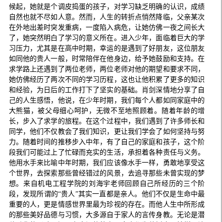
候起，她就是个调皮捣蛋的孩子，对学习缺乏明确的认识，成绩
自然也就不尽如人意。然而，人生的转折点悄然降临，父亲某次
在外地出差时突发重病，一度陷入病危，让她仿佛一夜之间长大
了，她突然明白了学习的意义所在。进入少年，面临着巨大的学
习压力，尤其是在高中时期，幸运的是遇到了好朋友，这位朋友
如同他的贵人一般，时常陪伴在他身边，给予她鼓励和支持。在
求学路上还遇到了两位老师，两位老师对他的期望和要求不同，
她仿佛经历了两次不同的学习历程，这也让他积累了更多的知识
和经验，为日后的工作打下了坚实的基础。肖剑深情地分享了自
己的人生感悟，他说，在少年时期，我们每个人都如同家庭中的
大熊猫，被父母细心呵护，无微不至地照顾着。随着年龄的增
长，步入了求学的旅程。在这个过程中，我们遇到了许多师长和
同学，他们不仅教会了我们知识，更让我们学会了如何坚持与努
力。随着时间的推移步入中年，有了自己的家庭和孩子，这个阶
段我们可能过上了忙碌而充实的生活，承担着各种责任与义务。
他用水手来比喻中年时期，我们应该像水手一样，勇敢地享受这
个世界，去探索那些曾经错过的风景，去追寻那些未曾实现的梦
想。来自机电工程学院的刘海宇老师回顾自己所经历的三个阶
段，发现所谓的“贵人”其实一直都是亲人。他们不仅是生命中最
重要的人，更是情感世界里最为珍视的存在。而他人生中所形成
的那些美好品德与习惯，大多源自于家人的言传身教。无论是潜