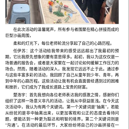
在此次活动的温馨尾声，所有参与者围聚在精心拼接而成的
巨型沙画周围，
柔和的灯光下，每位老师轮流分享起了自己的心路历程。
任伊苏：这个活动给我带来的感受远远超出了我最初的预
期，它比我原先想象的要有意思得多。起初，我以为这仅仅是一
场普通的报告会，或者是大家聚在一起讨论如何缓解工作压力的
场合。然而，随着活动的深入，我发现它远远不止于此。通过参
与这些丰富多彩的活动，我回顾了自己从童年到少年、青年，再
到中年的心路历程。这些活动让我有机会直面曾经遇到过的困难
和挫折，它们成为了我成长道路上宝贵的财富。
楚浩宇：首先我想向各位老师表达我的感激之情，感谢你们
组织了这样一场意义非凡的活动，让我从中获益匪浅。在今天这
次活动中，我认为有两个关键词。第一个关键词是“抽离”，若能
从纷扰的是非中抽离出来，以更加客观和公正的态度去看待问
题，便能达到一种更为豁达和明智的境界。第二个关键词则是
“沟通”。在活动的最后环节，大家纷纷将自己的沙画拼接在一