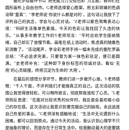
曼陀罗绘画环节以
“把无能为力交给色彩”为主题，教师们在
圆形画布上自由创作。G老师选择爱心图案，用五彩斑斓的色调
诠释“童真”：“李老师说‘你说什么都是对的’，这句话让我放下了
评判自己的执念，学会与心灵对话。”Z老师以紫色鸳鸯表达心
境：“科研生活像单色素描，今天的色彩让我找回了久违的快
乐。”从事多年教学工作的Y老师坦言：“平时总劝学生接纳情
绪，自己却忘了放慢节奏。画笔在纸上流动时，焦虑真的随着色
彩消散了。”活动尾声，李全彩老师手持一幅未完成的曼陀罗画
总结：“不必追求完美，只要曾为某一抹色彩驻足，便已是圆
满。”史老师补充：“这种卸下身份标签的坦诚对话，看似‘无
用’的心灵碰撞，终将沉淀为生命的‘大用’。”
在最后的感悟分享环节，教师们进一步敞开心扉。
Y老师感
慨：“千人千面，不评判我们才能做真正的自己。这次活动的氛
围让我觉得很轻松，可以畅所欲言，彻底帮我放松了心灵。”L老
师则反思道：“在面对比较优秀的伙伴时，我总是会喜欢缩小自
己的存在感。这次活动让我意识到要克服自己的缺陷，永远追逐
自己热爱的事业。”C老师深有感触地说：“生活中无论遇到什么
困难，都可以回到原点。通过今天的活动，我认识到心理学不只
是抽象的理论，而是存在于日常生活中。给我触动最大的是要跳