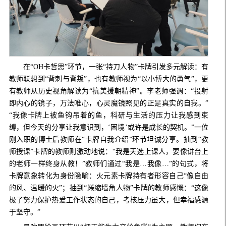
在
“OH卡哲思”环节，一张“持刀人物”卡牌引发多元解读：有
教师联想到“背刺与背叛”，也有教师视为“以小博大的勇气”，更
有教师从历史视角解读为“抗美援朝精神”。李老师强调：“投射
即内心的镜子，万法唯心，心灵魔镜照见的正是真实的自我。”
“我像卡牌上被鱼钩吊着的鱼，科研与生活的压力让我感到束
缚，但今天的分享让我意识到，‘困境’或许是成长的契机。”一位
刚入职的博士后教师在“卡牌自我介绍”环节坦诚分享。抽到“教
师授课”卡牌的教师则激动地说：“我是天选上课人，要像讲台上
的老师一样终身从教！”教师们通过“我是…我像…”的句式，将
卡牌意象转化为身份隐喻：火元素卡牌持有者形容自己“像自由
的风、温暖的火”；抽到“蜷缩墙角人物”卡牌的教师感慨：“这像
极了努力保护热爱工作状态的自己，考核压力虽大，但幸福感源
于坚守。”